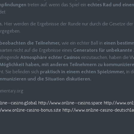
Empfindungen
treten auf, wenn das Spiel ein
echtes Rad und einen
det
n.
Hier werden die Ergebnisse der Runde nur durch die Gesetze der
orgegeben.
beobachten die Teilnehmer,
wie ein echter Ball in
einen bestimm
 warten nicht auf die Ergebnisse eines
Generators für unbekannte 
 aufregende
Atmosphäre echter Casinos
einzutauchen, haben die W
Möglichkeit haben, mit anderen Teilnehmern zu kommuniziere
ht. Sie befinden sich
praktisch in einem echten Spielzimmer,
in d
munizieren und die Situation diskutieren.
mentary.org
ine--casino.global
http://www.online--casino.space
http://www.onl
//www.online-casino-bonus.site
http://www.online-casino-deutschla