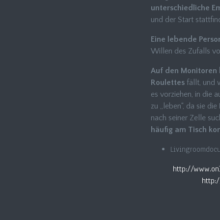
unterschiedliche 
und der Start stattfin
Eine lebende Perso
Willen des Zufalls v
Auf den Monitoren 
Roulettes
fällt, und
es vorziehen, in die
zu „leben“, da sie die
nach seiner Zelle suc
häufig am Tisch
kom
Livingroomdocu
http://www.onl
http: