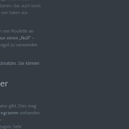
udieren, das auch beim
 von Daten aus
n von Roulette an.
nur einen „Null“ -
-Regel zu verwenden.
Einsatzes. Sie können
er
rator gibt. Dies mag
programm
vorhanden
-
zeugen. Sehr